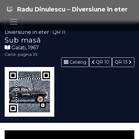
Radu Dinulescu – Diversiune în eter
Diversiune în eter · QR 11
Sub masă
Galați, 1967
Carte: pagina 35
Catalog
QR 10
QR 13