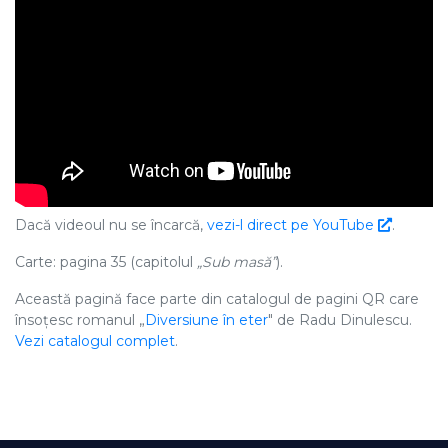
Dacă videoul nu se încarcă,
vezi-l direct pe YouTube
.
Carte: pagina 35 (capitolul
„Sub masă”
).
Această pagină face parte din catalogul de pagini QR care
însoțesc romanul „
Diversiune în eter
" de Radu Dinulescu.
Vezi catalogul complet
.