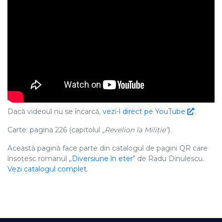
Dacă videoul nu se încarcă,
vezi-l direct pe YouTube
.
Carte: pagina 226 (capitolul
„Revelion la Miliție”
).
Această pagină face parte din catalogul de pagini QR care
însoțesc romanul „
Diversiune în eter
" de Radu Dinulescu.
Vezi catalogul complet
.