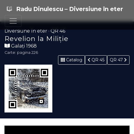
Radu Dinulescu – Diversiune în eter
Diversiune în eter · QR 46
Revelion la Miliție
Galați 1968
Carte: pagina 226
Catalog
QR 45
QR 47