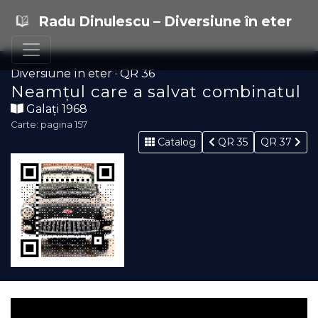
Radu Dinulescu – Diversiune în eter
Diversiune în eter · QR 36
Neamțul care a salvat combinatul
Galați 1968
Carte: pagina 157
Catalog
QR 35
QR 37