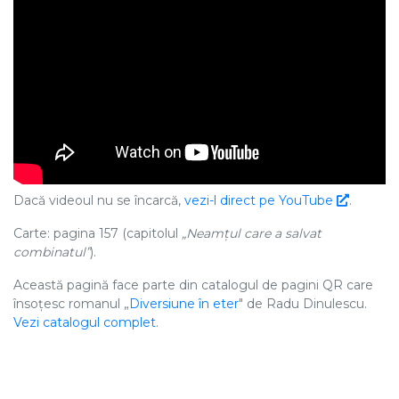
Dacă videoul nu se încarcă,
vezi-l direct pe YouTube
.
Carte: pagina 157 (capitolul
„Neamțul care a salvat
combinatul”
).
Această pagină face parte din catalogul de pagini QR care
însoțesc romanul „
Diversiune în eter
" de Radu Dinulescu.
Vezi catalogul complet
.