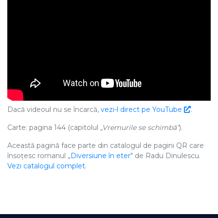
Dacă videoul nu se încarcă,
vezi-l direct pe YouTube
.
Carte: pagina 144 (capitolul
„Vremurile se schimbă”
).
Această pagină face parte din catalogul de pagini QR care
însoțesc romanul „
Diversiune în eter
" de Radu Dinulescu.
Vezi catalogul complet
.