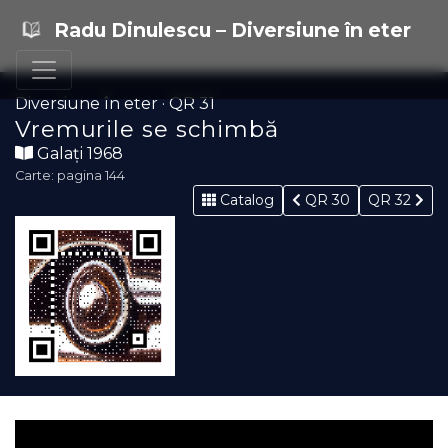
Radu Dinulescu – Diversiune în eter
Diversiune în eter · QR 31
Vremurile se schimbă
Galați 1968
Carte: pagina 144
Catalog
QR 30
QR 32